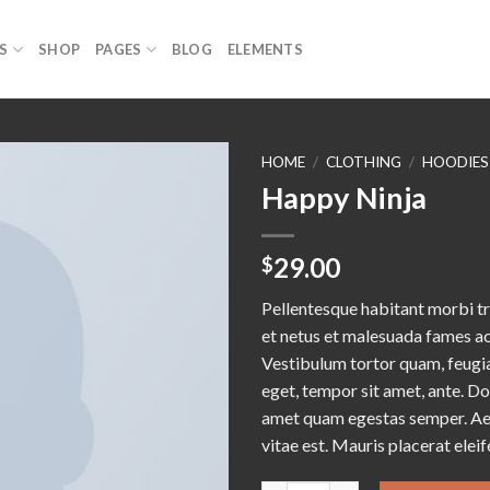
S
SHOP
PAGES
BLOG
ELEMENTS
HOME
/
CLOTHING
/
HOODIES
Happy Ninja
Add to
29.00
$
wishlist
Pellentesque habitant morbi tr
et netus et malesuada fames ac
Vestibulum tortor quam, feugiat
eget, tempor sit amet, ante. Do
amet quam egestas semper. Aen
vitae est. Mauris placerat eleif