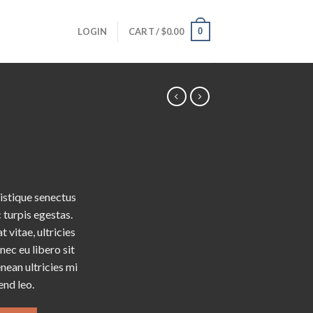
0
LOGIN
CART /
$
0.00
istique senectus
 turpis egestas.
 vitae, ultricies
nec eu libero sit
ean ultricies mi
end leo.